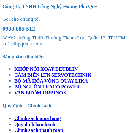
Công Ty TNHH Công Nghệ Hoàng Phú Quý
Gọi cho chúng tôi
0938 885 512
88/9/2 đường TL40, Phường Thạnh Lộc, Quận 12, TP.HCM
kd1@hpqtech.com
Sản phẩm tiêu biểu
KHỚP NỐI XOAY DEUBLIN
CẢM BIẾN LTN SERVOTECHNIK
BỘ MÃ HÓA VÒNG QUAY LIKA
BỘ NGUỒN TRACO POWER
VAN BƯỚM ORBINOX
Quy định – Chính sách
Chính sách mua hàng
Quy định bảo hành
Chính sách thanh toán