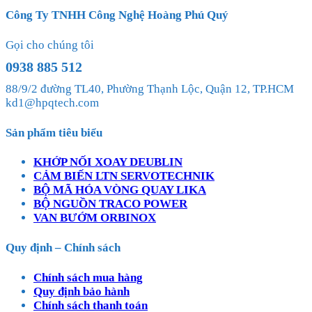
Công Ty TNHH Công Nghệ Hoàng Phú Quý
Gọi cho chúng tôi
0938 885 512
88/9/2 đường TL40, Phường Thạnh Lộc, Quận 12, TP.HCM
kd1@hpqtech.com
Sản phẩm tiêu biểu
KHỚP NỐI XOAY DEUBLIN
CẢM BIẾN LTN SERVOTECHNIK
BỘ MÃ HÓA VÒNG QUAY LIKA
BỘ NGUỒN TRACO POWER
VAN BƯỚM ORBINOX
Quy định – Chính sách
Chính sách mua hàng
Quy định bảo hành
Chính sách thanh toán