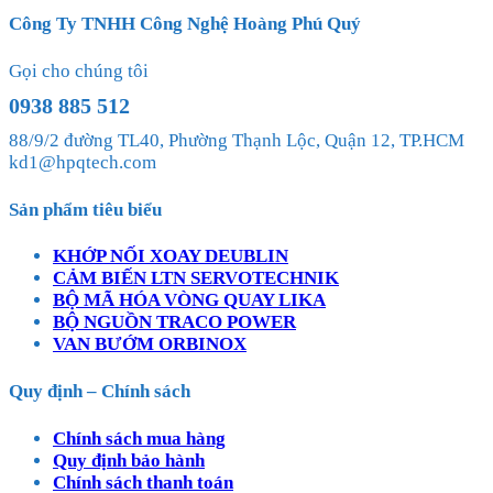
Công Ty TNHH Công Nghệ Hoàng Phú Quý
Gọi cho chúng tôi
0938 885 512
88/9/2 đường TL40, Phường Thạnh Lộc, Quận 12, TP.HCM
kd1@hpqtech.com
Sản phẩm tiêu biểu
KHỚP NỐI XOAY DEUBLIN
CẢM BIẾN LTN SERVOTECHNIK
BỘ MÃ HÓA VÒNG QUAY LIKA
BỘ NGUỒN TRACO POWER
VAN BƯỚM ORBINOX
Quy định – Chính sách
Chính sách mua hàng
Quy định bảo hành
Chính sách thanh toán