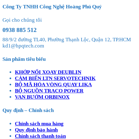
Công Ty TNHH Công Nghệ Hoàng Phú Quý
Gọi cho chúng tôi
0938 885 512
88/9/2 đường TL40, Phường Thạnh Lộc, Quận 12, TP.HCM
kd1@hpqtech.com
Sản phẩm tiêu biểu
KHỚP NỐI XOAY DEUBLIN
CẢM BIẾN LTN SERVOTECHNIK
BỘ MÃ HÓA VÒNG QUAY LIKA
BỘ NGUỒN TRACO POWER
VAN BƯỚM ORBINOX
Quy định – Chính sách
Chính sách mua hàng
Quy định bảo hành
Chính sách thanh toán