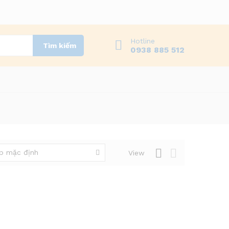
Hotline
Tìm kiếm
0938 885 512
p mặc định
View