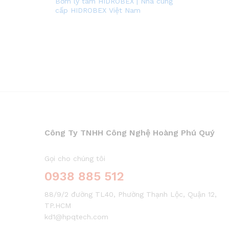
Bơm ly tâm HIDROBEX | Nhà cung
cấp HIDROBEX Việt Nam
Công Ty TNHH Công Nghệ Hoàng Phú Quý
Gọi cho chúng tôi
0938 885 512
88/9/2 đường TL40, Phường Thạnh Lộc, Quận 12,
TP.HCM
kd1@hpqtech.com