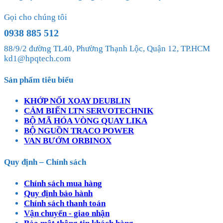
Gọi cho chúng tôi
0938 885 512
88/9/2 đường TL40, Phường Thạnh Lộc, Quận 12, TP.HCM
kd1@hpqtech.com
Sản phẩm tiêu biểu
KHỚP NỐI XOAY DEUBLIN
CẢM BIẾN LTN SERVOTECHNIK
BỘ MÃ HÓA VÒNG QUAY LIKA
BỘ NGUỒN TRACO POWER
VAN BƯỚM ORBINOX
Quy định – Chính sách
Chính sách mua hàng
Quy định bảo hành
Chính sách thanh toán
Vận chuyển - giao nhận