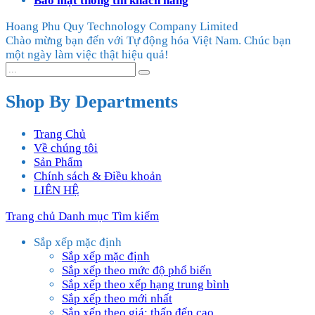
Bảo mật thông tin khách hàng
Hoang Phu Quy Technology Company Limited
Chào mừng bạn đến với Tự động hóa Việt Nam. Chúc bạn
một ngày làm việc thật hiệu quả!
Shop By Departments
Trang Chủ
Về chúng tôi
Sản Phẩm
Chính sách & Điều khoản
LIÊN HỆ
Trang chủ
Danh mục
Tìm kiếm
Sắp xếp mặc định
Sắp xếp mặc định
Sắp xếp theo mức độ phổ biến
Sắp xếp theo xếp hạng trung bình
Sắp xếp theo mới nhất
Sắp xếp theo giá: thấp đến cao