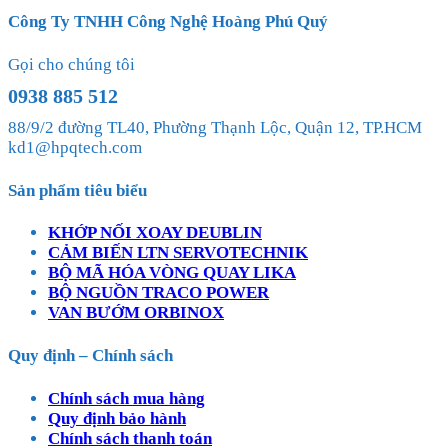
Công Ty TNHH Công Nghệ Hoàng Phú Quý
Gọi cho chúng tôi
0938 885 512
88/9/2 đường TL40, Phường Thạnh Lộc, Quận 12, TP.HCM
kd1@hpqtech.com
Sản phẩm tiêu biểu
KHỚP NỐI XOAY DEUBLIN
CẢM BIẾN LTN SERVOTECHNIK
BỘ MÃ HÓA VÒNG QUAY LIKA
BỘ NGUỒN TRACO POWER
VAN BƯỚM ORBINOX
Quy định – Chính sách
Chính sách mua hàng
Quy định bảo hành
Chính sách thanh toán