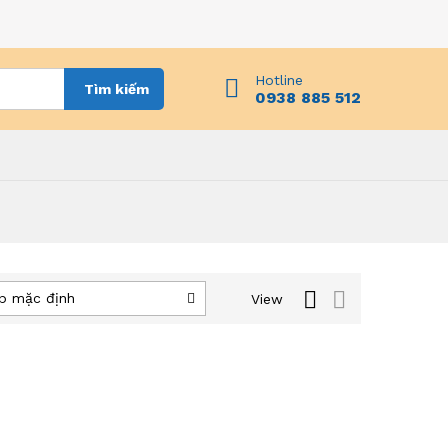
Hotline
Tìm kiếm
0938 885 512
p mặc định
View