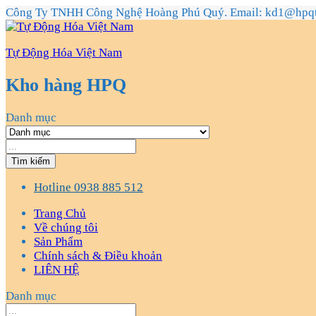
Công Ty TNHH Công Nghệ Hoàng Phú Quý. Email: kd1@hpq
Tự Động Hóa Việt Nam
Kho hàng HPQ
Danh mục
Tìm kiếm
Hotline
0938 885 512
Trang Chủ
Về chúng tôi
Sản Phẩm
Chính sách & Điều khoản
LIÊN HỆ
Danh mục