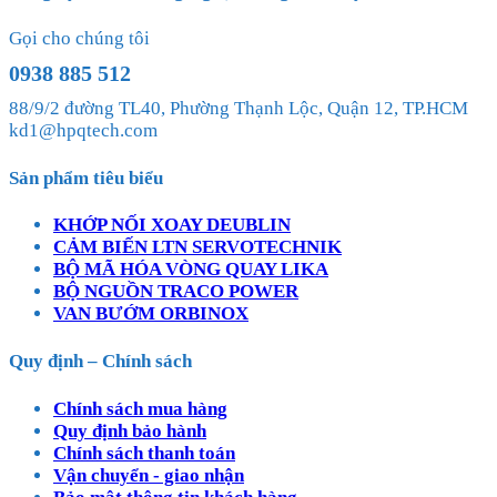
Gọi cho chúng tôi
0938 885 512
88/9/2 đường TL40, Phường Thạnh Lộc, Quận 12, TP.HCM
kd1@hpqtech.com
Sản phẩm tiêu biểu
KHỚP NỐI XOAY DEUBLIN
CẢM BIẾN LTN SERVOTECHNIK
BỘ MÃ HÓA VÒNG QUAY LIKA
BỘ NGUỒN TRACO POWER
VAN BƯỚM ORBINOX
Quy định – Chính sách
Chính sách mua hàng
Quy định bảo hành
Chính sách thanh toán
Vận chuyển - giao nhận