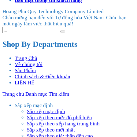
Bảo mật thông tin khách hàng
Hoang Phu Quy Technology Company Limited
Chào mừng bạn đến với Tự động hóa Việt Nam. Chúc bạn
một ngày làm việc thật hiệu quả!
Shop By Departments
Trang Chủ
Về chúng tôi
Sản Phẩm
Chính sách & Điều khoản
LIÊN HỆ
Trang chủ
Danh mục
Tìm kiếm
Sắp xếp mặc định
Sắp xếp mặc định
Sắp xếp theo mức độ phổ biến
Sắp xếp theo xếp hạng trung bình
Sắp xếp theo mới nhất
Sắp xếp theo giá: thấp đến cao