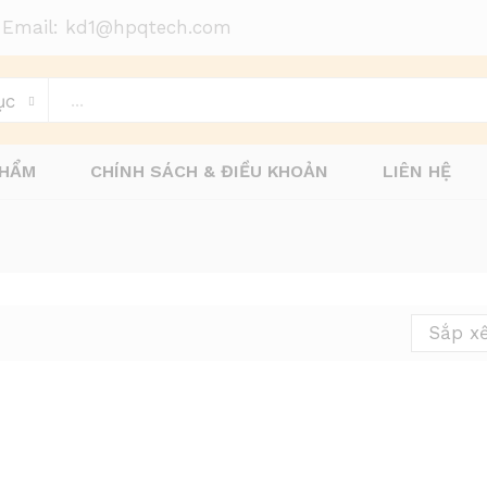
 Email: kd1@hpqtech.com
ục
PHẨM
CHÍNH SÁCH & ĐIỀU KHOẢN
LIÊN HỆ
Sắp x