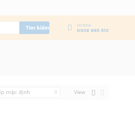
Hotline
Tìm kiếm
0938 885 512
ếp mặc định
View