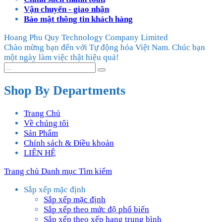
Vận chuyển - giao nhận
Bảo mật thông tin khách hàng
Hoang Phu Quy Technology Company Limited
Chào mừng bạn đến với Tự động hóa Việt Nam. Chúc bạn
một ngày làm việc thật hiệu quả!
Shop By Departments
Trang Chủ
Về chúng tôi
Sản Phẩm
Chính sách & Điều khoản
LIÊN HỆ
Trang chủ
Danh mục
Tìm kiếm
Sắp xếp mặc định
Sắp xếp mặc định
Sắp xếp theo mức độ phổ biến
Sắp xếp theo xếp hạng trung bình