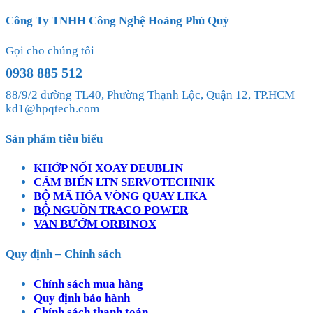
Công Ty TNHH Công Nghệ Hoàng Phú Quý
Gọi cho chúng tôi
0938 885 512
88/9/2 đường TL40, Phường Thạnh Lộc, Quận 12, TP.HCM
kd1@hpqtech.com
Sản phẩm tiêu biểu
KHỚP NỐI XOAY DEUBLIN
CẢM BIẾN LTN SERVOTECHNIK
BỘ MÃ HÓA VÒNG QUAY LIKA
BỘ NGUỒN TRACO POWER
VAN BƯỚM ORBINOX
Quy định – Chính sách
Chính sách mua hàng
Quy định bảo hành
Chính sách thanh toán