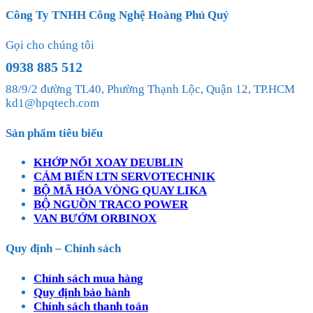
Công Ty TNHH Công Nghệ Hoàng Phú Quý
Gọi cho chúng tôi
0938 885 512
88/9/2 đường TL40, Phường Thạnh Lộc, Quận 12, TP.HCM
kd1@hpqtech.com
Sản phẩm tiêu biểu
KHỚP NỐI XOAY DEUBLIN
CẢM BIẾN LTN SERVOTECHNIK
BỘ MÃ HÓA VÒNG QUAY LIKA
BỘ NGUỒN TRACO POWER
VAN BƯỚM ORBINOX
Quy định – Chính sách
Chính sách mua hàng
Quy định bảo hành
Chính sách thanh toán