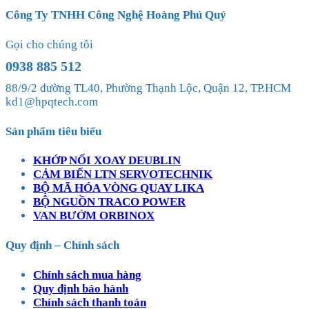
Công Ty TNHH Công Nghệ Hoàng Phú Quý
Gọi cho chúng tôi
0938 885 512
88/9/2 đường TL40, Phường Thạnh Lộc, Quận 12, TP.HCM
kd1@hpqtech.com
Sản phẩm tiêu biểu
KHỚP NỐI XOAY DEUBLIN
CẢM BIẾN LTN SERVOTECHNIK
BỘ MÃ HÓA VÒNG QUAY LIKA
BỘ NGUỒN TRACO POWER
VAN BƯỚM ORBINOX
Quy định – Chính sách
Chính sách mua hàng
Quy định bảo hành
Chính sách thanh toán