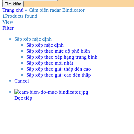
Tìm kiếm
Trang chủ
»
Cảm biến radar Bindicator
1
Products found
View
Filter
Sắp xếp mặc định
Sắp xếp mặc định
Sắp xếp theo mức độ phổ biến
Sắp xếp theo xếp hạng trung bình
Sắp xếp theo mới nhất
Sắp xếp theo giá: thấp đến cao
Sắp xếp theo giá: cao đến thấp
Cancel
Đọc tiếp