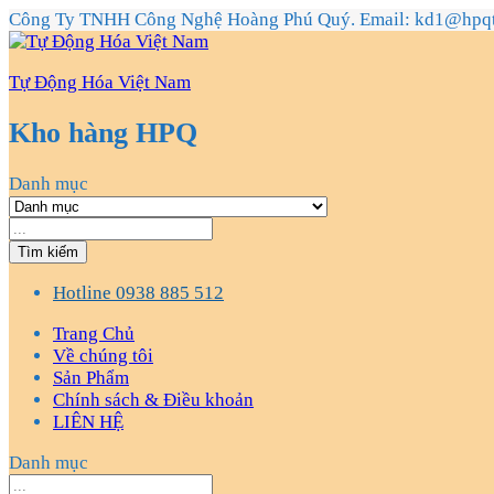
Công Ty TNHH Công Nghệ Hoàng Phú Quý. Email: kd1@hpq
Tự Động Hóa Việt Nam
Kho hàng HPQ
Danh mục
Tìm kiếm
Hotline
0938 885 512
Trang Chủ
Về chúng tôi
Sản Phẩm
Chính sách & Điều khoản
LIÊN HỆ
Danh mục