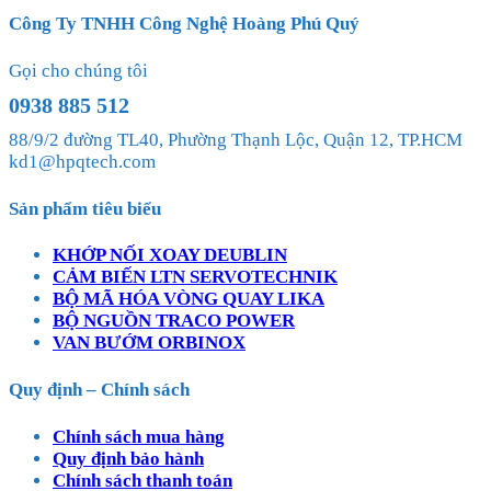
Công Ty TNHH Công Nghệ Hoàng Phú Quý
Gọi cho chúng tôi
0938 885 512
88/9/2 đường TL40, Phường Thạnh Lộc, Quận 12, TP.HCM
kd1@hpqtech.com
Sản phẩm tiêu biểu
KHỚP NỐI XOAY DEUBLIN
CẢM BIẾN LTN SERVOTECHNIK
BỘ MÃ HÓA VÒNG QUAY LIKA
BỘ NGUỒN TRACO POWER
VAN BƯỚM ORBINOX
Quy định – Chính sách
Chính sách mua hàng
Quy định bảo hành
Chính sách thanh toán