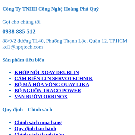
Công Ty TNHH Công Nghệ Hoàng Phú Quý
Gọi cho chúng tôi
0938 885 512
88/9/2 đường TL40, Phường Thạnh Lộc, Quận 12, TP.HCM
kd1@hpqtech.com
Sản phẩm tiêu biểu
KHỚP NỐI XOAY DEUBLIN
CẢM BIẾN LTN SERVOTECHNIK
BỘ MÃ HÓA VÒNG QUAY LIKA
BỘ NGUỒN TRACO POWER
VAN BƯỚM ORBINOX
Quy định – Chính sách
Chính sách mua hàng
Quy định bảo hành
Chính sách thanh toán