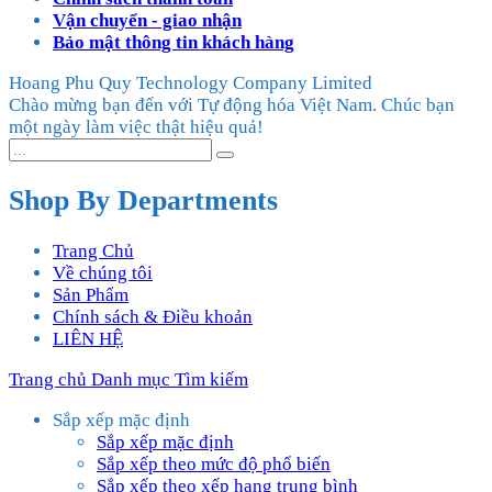
Vận chuyển - giao nhận
Bảo mật thông tin khách hàng
Hoang Phu Quy Technology Company Limited
Chào mừng bạn đến với Tự động hóa Việt Nam. Chúc bạn
một ngày làm việc thật hiệu quả!
Shop By Departments
Trang Chủ
Về chúng tôi
Sản Phẩm
Chính sách & Điều khoản
LIÊN HỆ
Trang chủ
Danh mục
Tìm kiếm
Sắp xếp mặc định
Sắp xếp mặc định
Sắp xếp theo mức độ phổ biến
Sắp xếp theo xếp hạng trung bình