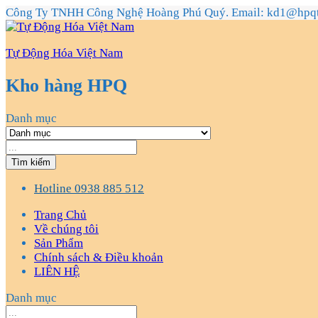
Công Ty TNHH Công Nghệ Hoàng Phú Quý. Email: kd1@hpq
Tự Động Hóa Việt Nam
Kho hàng HPQ
Danh mục
Tìm kiếm
Hotline
0938 885 512
Trang Chủ
Về chúng tôi
Sản Phẩm
Chính sách & Điều khoản
LIÊN HỆ
Danh mục