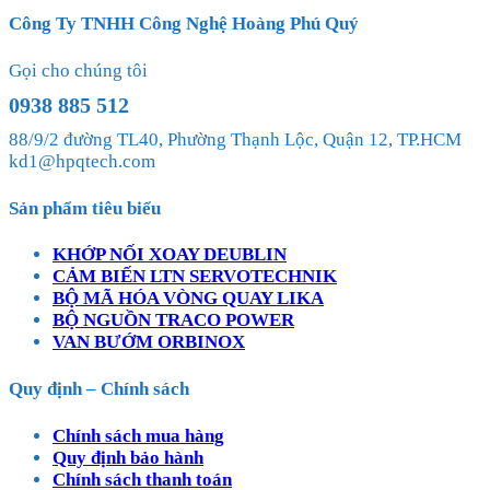
Công Ty TNHH Công Nghệ Hoàng Phú Quý
Gọi cho chúng tôi
0938 885 512
88/9/2 đường TL40, Phường Thạnh Lộc, Quận 12, TP.HCM
kd1@hpqtech.com
Sản phẩm tiêu biểu
KHỚP NỐI XOAY DEUBLIN
CẢM BIẾN LTN SERVOTECHNIK
BỘ MÃ HÓA VÒNG QUAY LIKA
BỘ NGUỒN TRACO POWER
VAN BƯỚM ORBINOX
Quy định – Chính sách
Chính sách mua hàng
Quy định bảo hành
Chính sách thanh toán