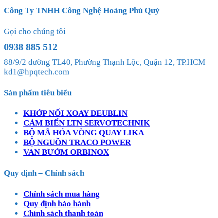
Công Ty TNHH Công Nghệ Hoàng Phú Quý
Gọi cho chúng tôi
0938 885 512
88/9/2 đường TL40, Phường Thạnh Lộc, Quận 12, TP.HCM
kd1@hpqtech.com
Sản phẩm tiêu biểu
KHỚP NỐI XOAY DEUBLIN
CẢM BIẾN LTN SERVOTECHNIK
BỘ MÃ HÓA VÒNG QUAY LIKA
BỘ NGUỒN TRACO POWER
VAN BƯỚM ORBINOX
Quy định – Chính sách
Chính sách mua hàng
Quy định bảo hành
Chính sách thanh toán