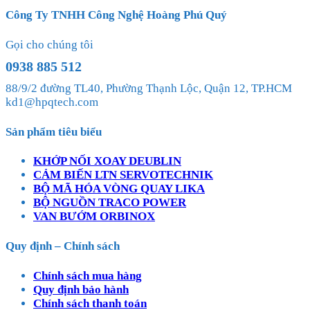
Công Ty TNHH Công Nghệ Hoàng Phú Quý
Gọi cho chúng tôi
0938 885 512
88/9/2 đường TL40, Phường Thạnh Lộc, Quận 12, TP.HCM
kd1@hpqtech.com
Sản phẩm tiêu biểu
KHỚP NỐI XOAY DEUBLIN
CẢM BIẾN LTN SERVOTECHNIK
BỘ MÃ HÓA VÒNG QUAY LIKA
BỘ NGUỒN TRACO POWER
VAN BƯỚM ORBINOX
Quy định – Chính sách
Chính sách mua hàng
Quy định bảo hành
Chính sách thanh toán