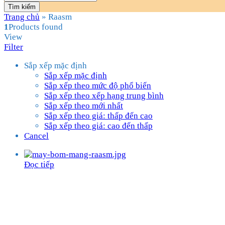
Tìm kiếm
Trang chủ
»
Raasm
1
Products found
View
Filter
Sắp xếp mặc định
Sắp xếp mặc định
Sắp xếp theo mức độ phổ biến
Sắp xếp theo xếp hạng trung bình
Sắp xếp theo mới nhất
Sắp xếp theo giá: thấp đến cao
Sắp xếp theo giá: cao đến thấp
Cancel
Đọc tiếp