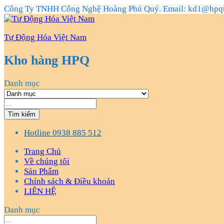
Công Ty TNHH Công Nghệ Hoàng Phú Quý. Email: kd1@hpq
Tự Động Hóa Việt Nam
Kho hàng HPQ
Danh mục
Tìm kiếm
Hotline
0938 885 512
Trang Chủ
Về chúng tôi
Sản Phẩm
Chính sách & Điều khoản
LIÊN HỆ
Danh mục