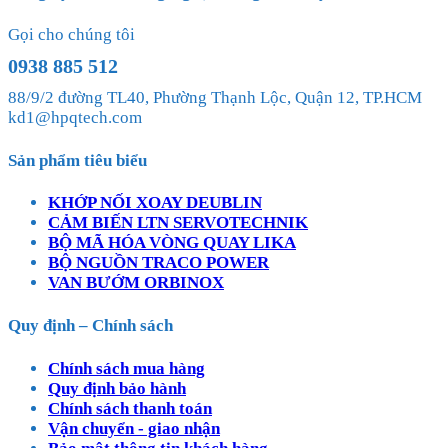
Gọi cho chúng tôi
0938 885 512
88/9/2 đường TL40, Phường Thạnh Lộc, Quận 12, TP.HCM
kd1@hpqtech.com
Sản phẩm tiêu biểu
KHỚP NỐI XOAY DEUBLIN
CẢM BIẾN LTN SERVOTECHNIK
BỘ MÃ HÓA VÒNG QUAY LIKA
BỘ NGUỒN TRACO POWER
VAN BƯỚM ORBINOX
Quy định – Chính sách
Chính sách mua hàng
Quy định bảo hành
Chính sách thanh toán
Vận chuyển - giao nhận