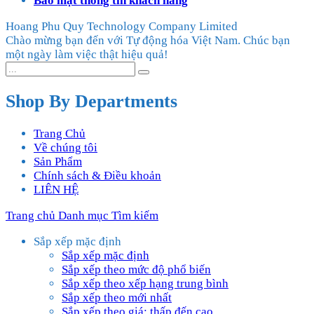
Bảo mật thông tin khách hàng
Hoang Phu Quy Technology Company Limited
Chào mừng bạn đến với Tự động hóa Việt Nam. Chúc bạn
một ngày làm việc thật hiệu quả!
Shop By Departments
Trang Chủ
Về chúng tôi
Sản Phẩm
Chính sách & Điều khoản
LIÊN HỆ
Trang chủ
Danh mục
Tìm kiếm
Sắp xếp mặc định
Sắp xếp mặc định
Sắp xếp theo mức độ phổ biến
Sắp xếp theo xếp hạng trung bình
Sắp xếp theo mới nhất
Sắp xếp theo giá: thấp đến cao