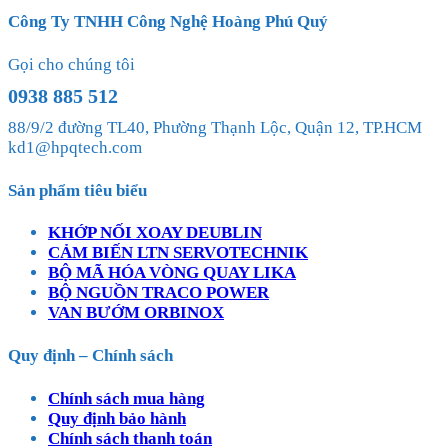
Công Ty TNHH Công Nghệ Hoàng Phú Quý
Gọi cho chúng tôi
0938 885 512
88/9/2 đường TL40, Phường Thạnh Lộc, Quận 12, TP.HCM
kd1@hpqtech.com
Sản phẩm tiêu biểu
KHỚP NỐI XOAY DEUBLIN
CẢM BIẾN LTN SERVOTECHNIK
BỘ MÃ HÓA VÒNG QUAY LIKA
BỘ NGUỒN TRACO POWER
VAN BƯỚM ORBINOX
Quy định – Chính sách
Chính sách mua hàng
Quy định bảo hành
Chính sách thanh toán