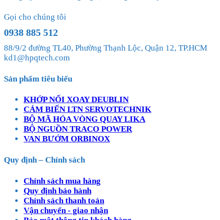
Gọi cho chúng tôi
0938 885 512
88/9/2 đường TL40, Phường Thạnh Lộc, Quận 12, TP.HCM
kd1@hpqtech.com
Sản phẩm tiêu biểu
KHỚP NỐI XOAY DEUBLIN
CẢM BIẾN LTN SERVOTECHNIK
BỘ MÃ HÓA VÒNG QUAY LIKA
BỘ NGUỒN TRACO POWER
VAN BƯỚM ORBINOX
Quy định – Chính sách
Chính sách mua hàng
Quy định bảo hành
Chính sách thanh toán
Vận chuyển - giao nhận