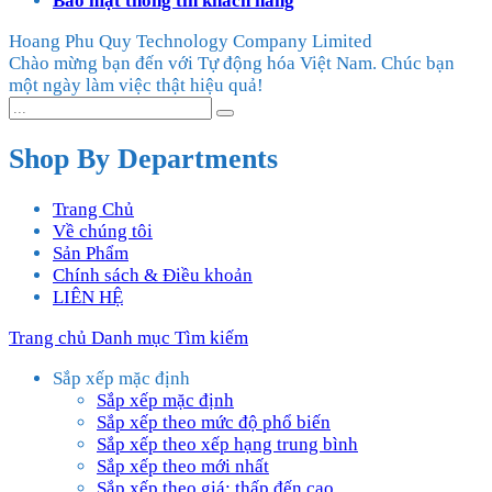
Bảo mật thông tin khách hàng
Hoang Phu Quy Technology Company Limited
Chào mừng bạn đến với Tự động hóa Việt Nam. Chúc bạn
một ngày làm việc thật hiệu quả!
Shop By Departments
Trang Chủ
Về chúng tôi
Sản Phẩm
Chính sách & Điều khoản
LIÊN HỆ
Trang chủ
Danh mục
Tìm kiếm
Sắp xếp mặc định
Sắp xếp mặc định
Sắp xếp theo mức độ phổ biến
Sắp xếp theo xếp hạng trung bình
Sắp xếp theo mới nhất
Sắp xếp theo giá: thấp đến cao