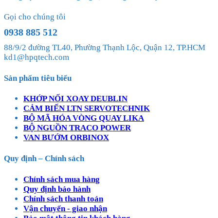
Gọi cho chúng tôi
0938 885 512
88/9/2 đường TL40, Phường Thạnh Lộc, Quận 12, TP.HCM
kd1@hpqtech.com
Sản phẩm tiêu biểu
KHỚP NỐI XOAY DEUBLIN
CẢM BIẾN LTN SERVOTECHNIK
BỘ MÃ HÓA VÒNG QUAY LIKA
BỘ NGUỒN TRACO POWER
VAN BƯỚM ORBINOX
Quy định – Chính sách
Chính sách mua hàng
Quy định bảo hành
Chính sách thanh toán
Vận chuyển - giao nhận