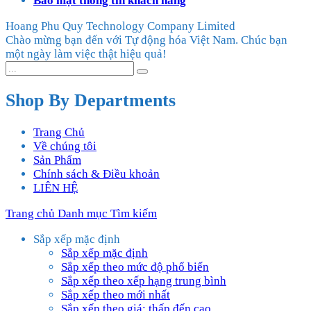
Bảo mật thông tin khách hàng
Hoang Phu Quy Technology Company Limited
Chào mừng bạn đến với Tự động hóa Việt Nam. Chúc bạn
một ngày làm việc thật hiệu quả!
Shop By Departments
Trang Chủ
Về chúng tôi
Sản Phẩm
Chính sách & Điều khoản
LIÊN HỆ
Trang chủ
Danh mục
Tìm kiếm
Sắp xếp mặc định
Sắp xếp mặc định
Sắp xếp theo mức độ phổ biến
Sắp xếp theo xếp hạng trung bình
Sắp xếp theo mới nhất
Sắp xếp theo giá: thấp đến cao