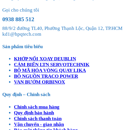
Gọi cho chúng tôi
0938 885 512
88/9/2 đường TL40, Phường Thạnh Lộc, Quận 12, TP.HCM
kd1@hpqtech.com
Sản phẩm tiêu biểu
KHỚP NỐI XOAY DEUBLIN
CẢM BIẾN LTN SERVOTECHNIK
BỘ MÃ HÓA VÒNG QUAY LIKA
BỘ NGUỒN TRACO POWER
VAN BƯỚM ORBINOX
Quy định – Chính sách
Chính sách mua hàng
Quy định bảo hành
Chính sách thanh toán
Vận chuyển - giao nhận