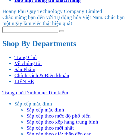
Bảo mật thông tin khách hàng
Hoang Phu Quy Technology Company Limited
Chào mừng bạn đến với Tự động hóa Việt Nam. Chúc bạn
một ngày làm việc thật hiệu quả!
Shop By Departments
Trang Chủ
Về chúng tôi
Sản Phẩm
Chính sách & Điều khoản
LIÊN HỆ
Trang chủ
Danh mục
Tìm kiếm
Sắp xếp mặc định
Sắp xếp mặc định
Sắp xếp theo mức độ phổ biến
Sắp xếp theo xếp hạng trung bình
Sắp xếp theo mới nhất
Sắp xếp theo giá: thấp đến cao