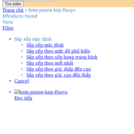
Tìm kiếm
Trang chủ
»
bơm piston kép flusys
1
Products found
View
Filter
Sắp xếp mặc định
Sắp xếp mặc định
Sắp xếp theo mức độ phổ biến
Sắp xếp theo xếp hạng trung bình
Sắp xếp theo mới nhất
Sắp xếp theo giá: thấp đến cao
Sắp xếp theo giá: cao đến thấp
Cancel
Đọc tiếp