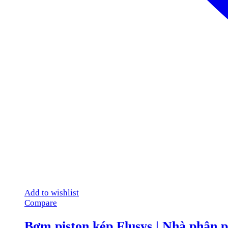
Add to wishlist
Compare
Bơm piston kép Flusys | Nhà phân p