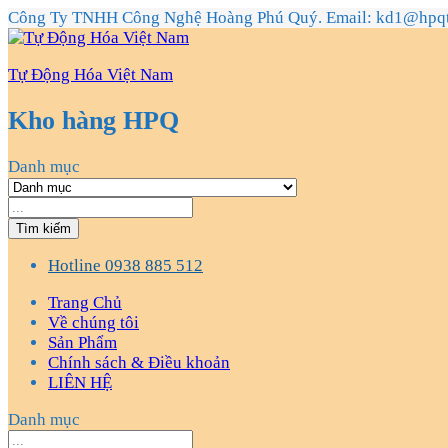
Công Ty TNHH Công Nghệ Hoàng Phú Quý. Email: kd1@hpq
Tự Động Hóa Việt Nam
Kho hàng HPQ
Danh mục
Tìm kiếm
Hotline
0938 885 512
Trang Chủ
Về chúng tôi
Sản Phẩm
Chính sách & Điều khoản
LIÊN HỆ
Danh mục