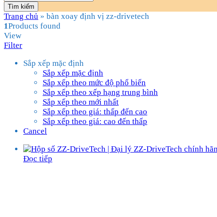
Tìm kiếm
Trang chủ
»
bàn xoay định vị zz-drivetech
1
Products found
View
Filter
Sắp xếp mặc định
Sắp xếp mặc định
Sắp xếp theo mức độ phổ biến
Sắp xếp theo xếp hạng trung bình
Sắp xếp theo mới nhất
Sắp xếp theo giá: thấp đến cao
Sắp xếp theo giá: cao đến thấp
Cancel
Đọc tiếp