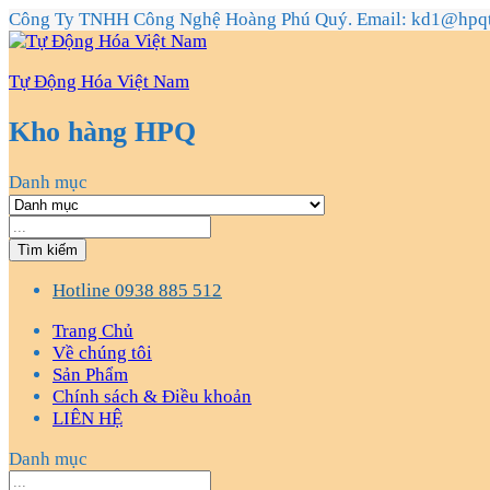
Công Ty TNHH Công Nghệ Hoàng Phú Quý. Email: kd1@hpq
Tự Động Hóa Việt Nam
Kho hàng HPQ
Danh mục
Tìm kiếm
Hotline
0938 885 512
Trang Chủ
Về chúng tôi
Sản Phẩm
Chính sách & Điều khoản
LIÊN HỆ
Danh mục