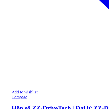
Add to wishlist
Compare
Hộp số ZZ-DriveTech | Đại lý ZZ-D