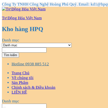
Công Ty TNHH Công Nghệ Hoàng Phú Quý. Email: kd1@hpq
Tự Động Hóa Việt Nam
Kho hàng HPQ
Danh mục
Tìm kiếm
Hotline
0938 885 512
Trang Chủ
Về chúng tôi
Sản Phẩm
Chính sách & Điều khoản
LIÊN HỆ
Danh mục