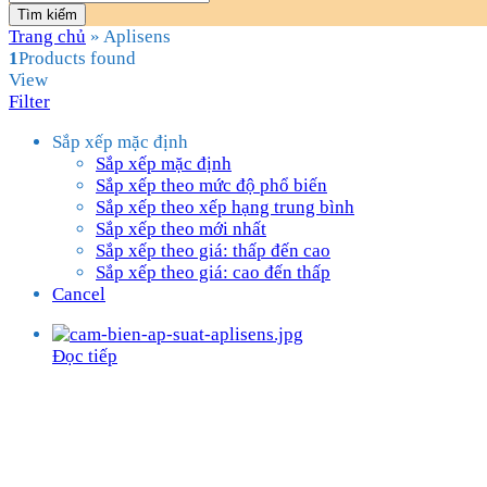
Tìm kiếm
Trang chủ
»
Aplisens
1
Products found
View
Filter
Sắp xếp mặc định
Sắp xếp mặc định
Sắp xếp theo mức độ phổ biến
Sắp xếp theo xếp hạng trung bình
Sắp xếp theo mới nhất
Sắp xếp theo giá: thấp đến cao
Sắp xếp theo giá: cao đến thấp
Cancel
Đọc tiếp